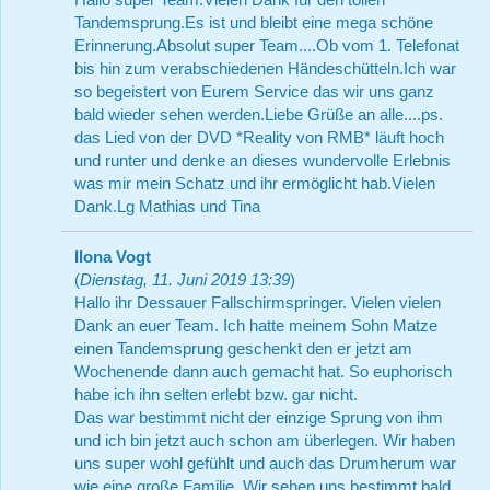
Tandemsprung.Es ist und bleibt eine mega schöne
Erinnerung.Absolut super Team....Ob vom 1. Telefonat
bis hin zum verabschiedenen Händeschütteln.Ich war
so begeistert von Eurem Service das wir uns ganz
bald wieder sehen werden.Liebe Grüße an alle....ps.
das Lied von der DVD *Reality von RMB* läuft hoch
und runter und denke an dieses wundervolle Erlebnis
was mir mein Schatz und ihr ermöglicht hab.Vielen
Dank.Lg Mathias und Tina
Ilona Vogt
(
Dienstag, 11. Juni 2019 13:39
)
Hallo ihr Dessauer Fallschirmspringer. Vielen vielen
Dank an euer Team. Ich hatte meinem Sohn Matze
einen Tandemsprung geschenkt den er jetzt am
Wochenende dann auch gemacht hat. So euphorisch
habe ich ihn selten erlebt bzw. gar nicht.
Das war bestimmt nicht der einzige Sprung von ihm
und ich bin jetzt auch schon am überlegen. Wir haben
uns super wohl gefühlt und auch das Drumherum war
wie eine große Familie. Wir sehen uns bestimmt bald